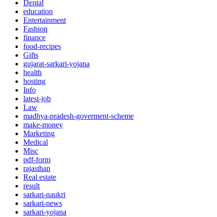
Dental
education
Entertainment
Fashion
finance
food-recipes
Gifts
gujarat-sarkari-yojana
health
hosting
Info
latest-job
Law
madhya-pradesh-goverment-scheme
make-money
Marketing
Medical
Misc
pdf-form
rajasthan
Real estate
result
sarkari-naukri
sarkari-news
sarkari-yojana