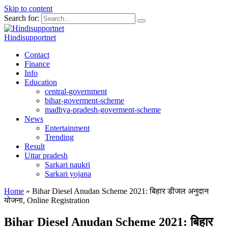
Skip to content
Search for:
Hindisupportnet
Contact
Finance
Info
Education
central-government
bihar-goverment-scheme
madhya-pradesh-goverment-scheme
News
Entertainment
Trending
Result
Uttar pradesh
Sarkari naukri
Sarkari yojana
Home
»
Bihar Diesel Anudan Scheme 2021: बिहार डीजल अनुदान
योजना, Online Registration
Bihar Diesel Anudan Scheme 2021: बिहार