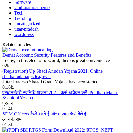
Software
tamil-nadu-scheme
Tech
Trending
uncategorized
uttar-pradesh
wordpress
Related articles
Demat Account: Security Features and Benefits
Today, in this electronic world, there is great convenience
0
2k.
(Registration) Up Shadi Anudan Yojana 2021: Online
shadianudan.upsdc.gov.in
Uttar Pradesh Shaadi Grant Yojana has been started
0
1.6k.
प्रधानमंत्री स्वनिधि योजना 2021: कैसे आवेदन करें, Pradhan Mantri
Svanidhi Yojana
प्रधान
0
1.4k.
SDM Officers कैसे बनते है और एग्जाम कैसे देते है
आज के सम
0
1.8k.