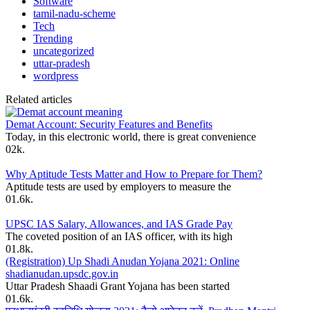
Software
tamil-nadu-scheme
Tech
Trending
uncategorized
uttar-pradesh
wordpress
Related articles
Demat Account: Security Features and Benefits
Today, in this electronic world, there is great convenience
0
2k.
Why Aptitude Tests Matter and How to Prepare for Them?
Aptitude tests are used by employers to measure the
0
1.6k.
UPSC IAS Salary, Allowances, and IAS Grade Pay
The coveted position of an IAS officer, with its high
0
1.8k.
(Registration) Up Shadi Anudan Yojana 2021: Online
shadianudan.upsdc.gov.in
Uttar Pradesh Shaadi Grant Yojana has been started
0
1.6k.