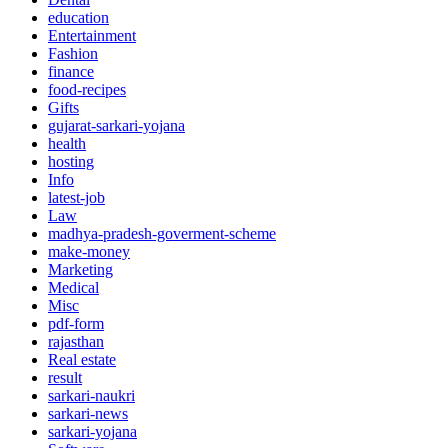
education
Entertainment
Fashion
finance
food-recipes
Gifts
gujarat-sarkari-yojana
health
hosting
Info
latest-job
Law
madhya-pradesh-goverment-scheme
make-money
Marketing
Medical
Misc
pdf-form
rajasthan
Real estate
result
sarkari-naukri
sarkari-news
sarkari-yojana