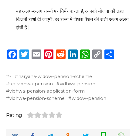
यह अलग-अलग राज्यों पर निर्भर करता है, आपको योजना की तहत
कितनी राशी दी जाएगी, हर राज्य में विधवा पेंशन की राशी अलग अलग
होती है |
F
T
E
Pi
R
Li
W
C
S
a
w
m
n
e
n
h
o
h
c
it
ai
te
d
k
a
p
ar
-
haryana-widow-pension-scheme
e
te
l
re
di
e
ts
y
e
up-vidhwa-pension
vidhwa-pension
b
r
st
t
dI
A
Li
vidhwa-pension-application-form
vidhwa-pension-scheme
widow-pension
o
n
p
n
o
p
k
Rating
k