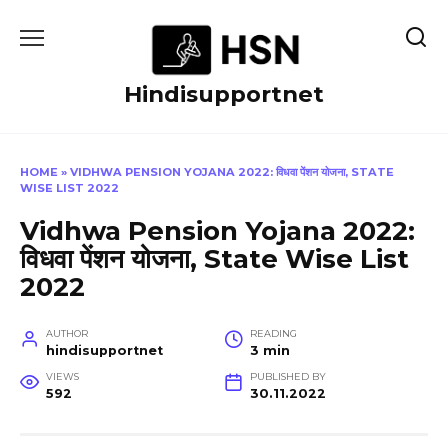
Skip
to
content
Hindisupportnet
HOME
»
VIDHWA PENSION YOJANA 2022: विधवा पेंशन योजना, STATE
WISE LIST 2022
Vidhwa Pension Yojana 2022:
विधवा पेंशन योजना, State Wise List
2022
AUTHOR
READING
hindisupportnet
3 min
VIEWS
PUBLISHED BY
592
30.11.2022