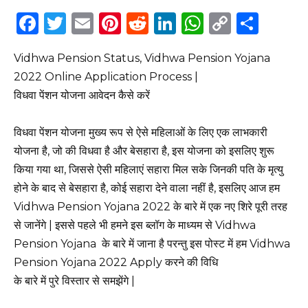
F
T
E
Pi
R
Li
W
C
S
a
w
m
n
e
n
h
o
h
Vidhwa Pension Status, Vidhwa Pension Yojana
c
it
ai
te
d
k
a
p
ar
2022 Online Application Process |
e
te
l
re
di
e
ts
y
e
विधवा पेंशन योजना आवेदन कैसे करें
b
r
st
t
dI
A
Li
o
n
p
n
विधवा पेंशन योजना मुख्य रूप से ऐसे महिलाओं के लिए एक लाभकारी
o
p
k
योजना है, जो की विधवा है और बेसहारा है, इस योजना को इसलिए शुरू
किया गया था, जिससे ऐसी महिलाएं सहारा मिल सके जिनकी पति के मृत्यु
k
होने के बाद से बेसहारा है, कोई सहारा देने वाला नहीं है, इसलिए आज हम
Vidhwa Pension Yojana 2022 के बारे में एक नए शिरे पूरी तरह
से जानेंगे | इससे पहले भी हमने इस ब्लॉग के माध्यम से Vidhwa
Pension Yojana के बारे में जाना है परन्तु इस पोस्ट में हम Vidhwa
Pension Yojana 2022 Apply करने की विधि
के बारे में पुरे विस्तार से समझेंगे |