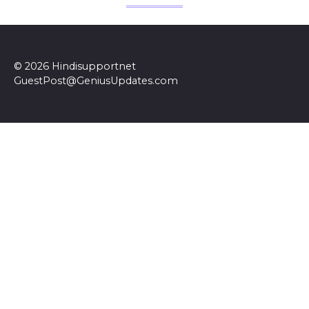
© 2026 Hindisupportnet
GuestPost@GeniusUpdates.com