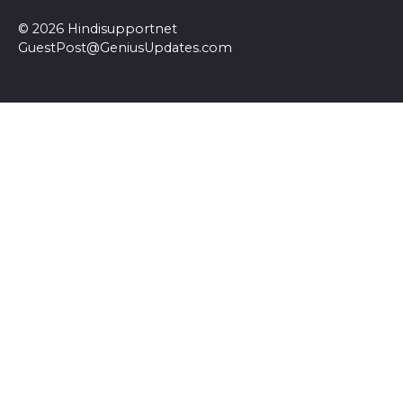
© 2026 Hindisupportnet
GuestPost@GeniusUpdates.com