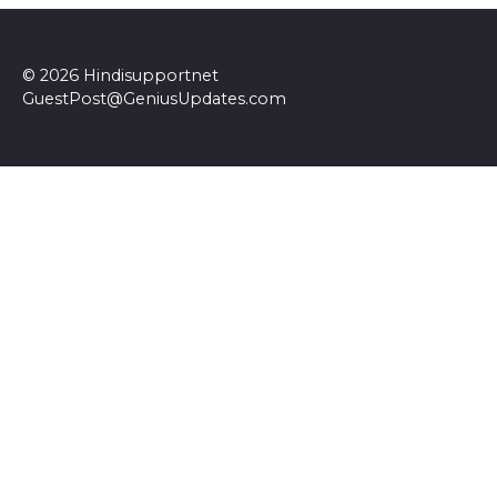
© 2026 Hindisupportnet
GuestPost@GeniusUpdates.com