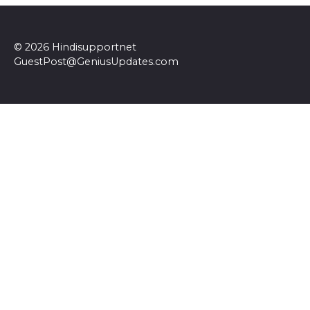
© 2026 Hindisupportnet
GuestPost@GeniusUpdates.com