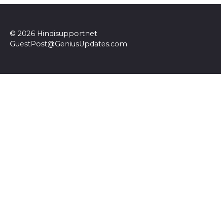
© 2026 Hindisupportnet
GuestPost@GeniusUpdates.com