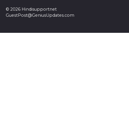
© 2026 Hindisupportnet
GuestPost@GeniusUpdates.com