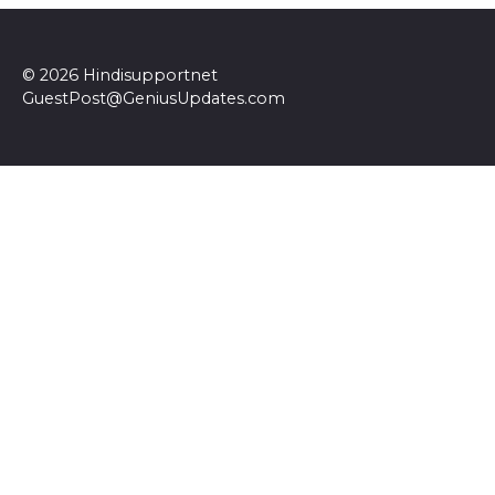
© 2026 Hindisupportnet
GuestPost@GeniusUpdates.com