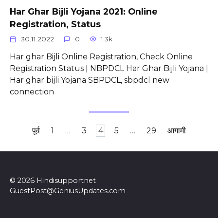
Har Ghar Bijli Yojana 2021: Online
Registration, Status
30.11.2022
0
1.3k.
Har ghar Bijli Online Registration, Check Online
Registration Status | NBPDCL Har Ghar Bijli Yojana |
Har ghar bijli Yojana SBPDCL, sbpdcl new
connection
Posts
पूर्व
1
…
3
4
5
…
29
आगामी
pagination
© 2026 Hindisupportnet
GuestPost@GeniusUpdates.com