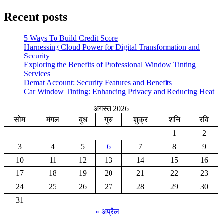
Recent posts
5 Ways To Build Credit Score
Harnessing Cloud Power for Digital Transformation and
Security
Exploring the Benefits of Professional Window Tinting
Services
Demat Account: Security Features and Benefits
Car Window Tinting: Enhancing Privacy and Reducing Heat
अगस्त 2026
सोम
मंगल
बुध
गुरु
शुक्र
शनि
रवि
1
2
3
4
5
6
7
8
9
10
11
12
13
14
15
16
17
18
19
20
21
22
23
24
25
26
27
28
29
30
31
« अप्रैल