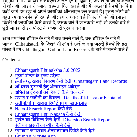
Digital India के दौर में सबकुछ ऑनलाइन हो चूका है, अब लोगों को ऑफलाइन
से और ऑनलाइन से ज्यादा सहयता मिल रहा है और ये अच्छा भी है क्योकि बिना
कहीं जाये हम खुद से अपने कार्यों को ऑनलाइन कर सकते हैं | इससे लोगों को
बहुत ज्यादा फायेदा हो रहा है, और हमारा मकसद है जिनलोगों को ऑनलाइन
किसी भी कार्यों को कैसे करते है, उसके बारे में जानकारी नहीं तो उसके बारे में
पूरी जानकारी इस पोस्ट के मध्यम से प्रदान करना
आज हम जिस टॉपिक के बारे में बात करने वाले हैं, उस टॉपिक के बारे में
जानना Chhattisgarh के जितने भी लोग है उन्हें जानना जरुरी है क्योकि इस
पोस्ट में हम Chhattisgarh Online Land Records के बारे में जानने वाले हैं |
Contents
Chhattisgarh Bhunaksha 3.0 2022
भुइयां पोर्टल के मुख्य उद्देश्य
छत्तीसगढ़ खसरा विवरण कैसे देखें | Chhattisgarh Land Records
अभिलेख दुरुस्ती हेतु ऑनलाइन आवेदन
अभिलेख दुरुस्ती का स्थिति कैसे चेक करें
खसरा व खतौनी का विवरण | Details of Khasra or Khatauni
खतौनी/पी-II खसरा रिपोर्ट PDF डाउनलोड
Najool Search Report कैसे देखें
Chhattisgarh Bhu-Naksha कैसे देखें
भूखंड का विविरण कैसे देखें | Diversion Search Report
पंजीयन खसरों का ब्यौरा कैसे देखें
ग्रामवार फसलवार क्षेत्राच्छादन रिपोर्ट कैसे देखें
Bhuiyan Mobile App