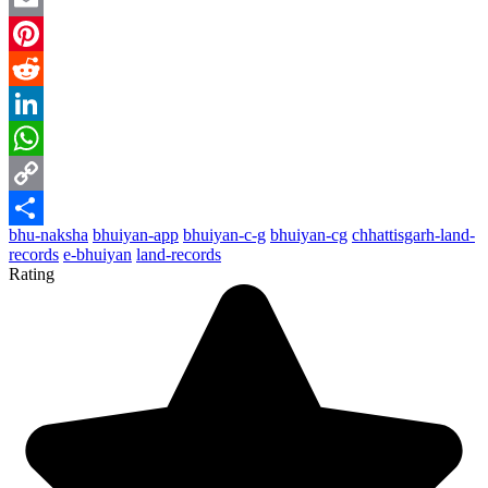
Email
Pinterest
Reddit
LinkedIn
WhatsApp
Copy
bhu-naksha
bhuiyan-app
bhuiyan-c-g
bhuiyan-cg
chhattisgarh-land-
Link
Share
records
e-bhuiyan
land-records
Rating