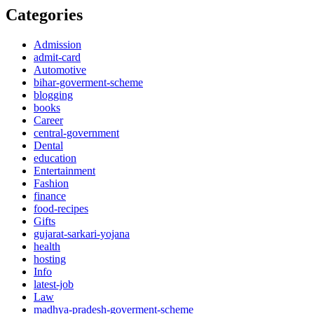
Categories
Admission
admit-card
Automotive
bihar-goverment-scheme
blogging
books
Career
central-government
Dental
education
Entertainment
Fashion
finance
food-recipes
Gifts
gujarat-sarkari-yojana
health
hosting
Info
latest-job
Law
madhya-pradesh-goverment-scheme