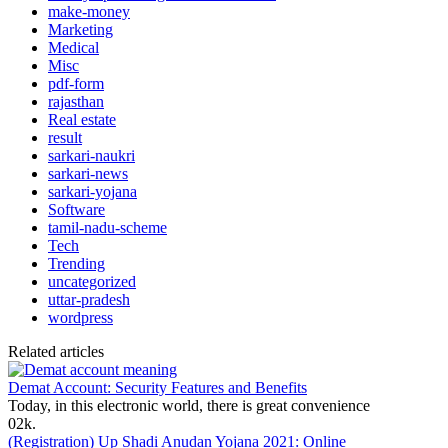
make-money
Marketing
Medical
Misc
pdf-form
rajasthan
Real estate
result
sarkari-naukri
sarkari-news
sarkari-yojana
Software
tamil-nadu-scheme
Tech
Trending
uncategorized
uttar-pradesh
wordpress
Related articles
Demat Account: Security Features and Benefits
Today, in this electronic world, there is great convenience
0
2k.
(Registration) Up Shadi Anudan Yojana 2021: Online