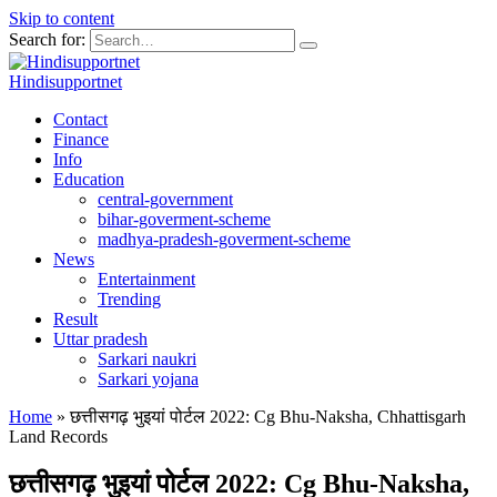
Skip to content
Search for:
Hindisupportnet
Contact
Finance
Info
Education
central-government
bihar-goverment-scheme
madhya-pradesh-goverment-scheme
News
Entertainment
Trending
Result
Uttar pradesh
Sarkari naukri
Sarkari yojana
Home
»
छत्तीसगढ़ भुइयां पोर्टल 2022: Cg Bhu-Naksha, Chhattisgarh
Land Records
छत्तीसगढ़ भुइयां पोर्टल 2022: Cg Bhu-Naksha,