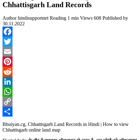
Chhattisgarh Land Records
Author
hindisupportnet
Reading
1 min
Views
608
Published by
30.11.2022
Facebook
Twitter
Email
Pinterest
Reddit
LinkedIn
WhatsApp
Copy
Link
Share
Bhuiyan.cg, Chhattisgarh Land Records in Hindi | How to view
Chhattisgarh online land map