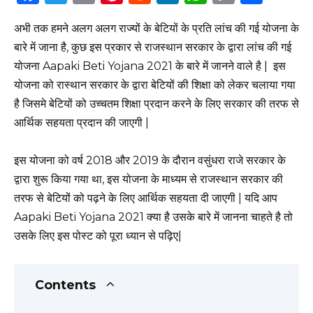
a
w
m
n
e
n
h
o
h
अभी तक हमने अलग अलग राज्यों के बेटियों के प्रति लांच की गई योजना के
c
it
ai
te
d
k
a
p
ar
बारे में जाना है, कुछ इस प्रकार से राजस्थान सरकार के द्वारा लांच की गई
e
te
l
re
di
e
ts
y
e
योजना Aapaki Beti Yojana 2021 के बारे में जानने वाले है | इस
b
r
st
t
dI
A
Li
योजना को रास्थान सरकार के द्वारा बेटियों की शिक्षा को लेकर चलाया गया
o
n
p
n
है जिसमे बेटियों को उच्चतम शिक्षा प्रदान करने के लिए सरकार की तरफ से
o
p
k
आर्थिक सहयता प्रदान की जाएगी |
k
इस योजना को वर्ष 2018 और 2019 के दौरान वसुंधरा राजे सरकार के
द्वारा शुरू किया गया था, इस योजना के माध्यम से राजस्थान सरकार की
तरफ से बेटियों को पढ़ने के लिए आर्थिक सहयता दी जाएगी | यदि आप
Aapaki Beti Yojana 2021 क्या है उसके बारे में जानना चाहते है तो
उसके लिए इस पोस्ट को पूरा ध्यान से पढ़िए|
Contents