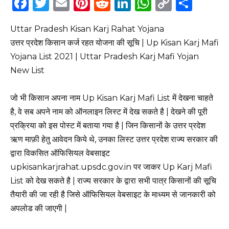
F
T
E
Pi
R
Li
W
C
S
a
w
m
n
e
n
h
o
h
Uttar Pradesh Kisan Karj Rahat Yojana
c
it
ai
te
d
k
a
p
ar
उत्तर प्रदेश किसान कर्ज रहत योजना की सूचि | Up Kisan Karj Mafi
e
te
l
re
di
e
ts
y
e
Yojana List 2021 | Uttar Pradesh Karj Mafi Yojan
b
r
st
t
dI
A
Li
New List
o
n
p
n
o
p
k
जो भी किसान अपना नाम Up Kisan Karj Mafi List में देखना चाहते
है, वे सब अपने नाम को ऑनलाइन लिस्ट में देख सकते है | देखने की पूरी
k
प्रक्रिया को इस पोस्ट में बताया गया है | जिन किसानों के उत्तर प्रदेश
ऋण माफ़ी हेतु आवेदन किये थे, उनका लिस्ट उत्तर प्रदेश राज्य सरकार की
द्वारा विकसित ऑफिसियल वेबसाइट
upkisankarjrahat.upsdc.gov.in पर जाकर Up Karj Mafi
List को देख सकते है | राज्य सरकार के द्वारा सभी पात्र किसानों की सूचि
तैयारी की जा रही है जिसे ऑफिसियल वेबसाइट के माध्यम से जानकारी को
अपलोड की जाएगी |