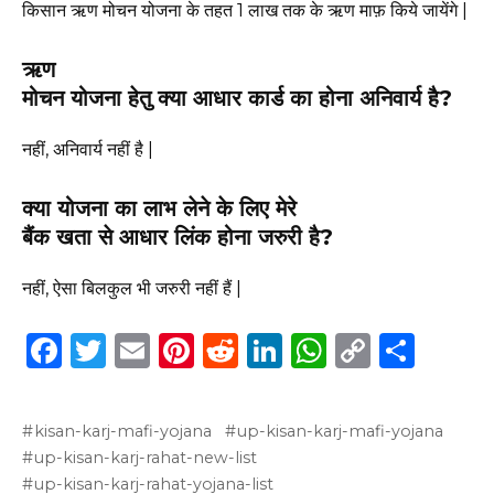
किसान ऋण मोचन योजना के तहत 1 लाख तक के ऋण माफ़ किये जायेंगे |
ऋण
मोचन योजना हेतु क्या आधार कार्ड का होना अनिवार्य है?
नहीं, अनिवार्य नहीं है |
क्या योजना का लाभ लेने के लिए मेरे
बैंक खता से आधार लिंक होना जरुरी है?
नहीं, ऐसा बिलकुल भी जरुरी नहीं हैं |
F
T
E
Pi
R
Li
W
C
S
a
w
m
n
e
n
h
o
h
c
it
ai
te
d
k
a
p
ar
kisan-karj-mafi-yojana
up-kisan-karj-mafi-yojana
e
te
l
re
di
e
ts
y
e
up-kisan-karj-rahat-new-list
b
r
st
t
dI
A
Li
up-kisan-karj-rahat-yojana-list